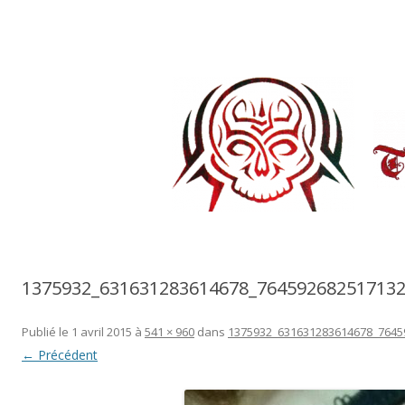
Dan-Tattoo
Tatouage artistique
1375932_631631283614678_76459268251713
Publié le
1 avril 2015
à
541 × 960
dans
1375932_631631283614678_7645
← Précédent