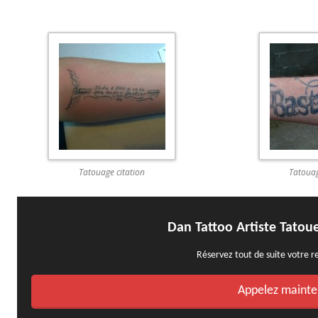
Tatouage citation
Tatoua
Dan Tattoo Artiste Tatou
Réservez tout de suite votre 
Appelez mainte