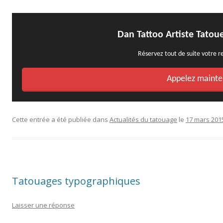
Dan Tattoo Artiste Tatou
Réservez tout de suite votre 
Appelez mainte
Cette entrée a été publiée dans
Actualités du tatouage
le
17 mars 201
Tatouages typographiques
Laisser une réponse