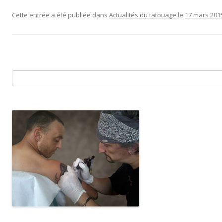
Cette entrée a été publiée dans
Actualités du tatouage
le
17 mars 201
R
e
c
h
e
r
c
h
e
r
: