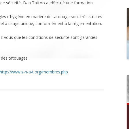
c
de sécurité, Dan Tattoo a effectué une formation
h
e
les d’hygiène en matière de tatouage sont très strictes
r
riel à usage unique, conformément à la réglementation.
c
h
ez-vous que les conditions de sécurité sont garanties
e
r
s des tatouages.
:
http://www.s-n-a-t.org/membres.php